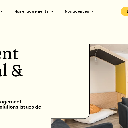
Nos engagements
Nos agences
nt
al &
énagement
olutions issues de