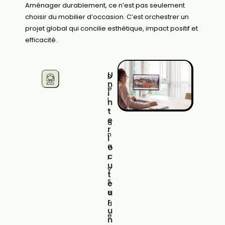
Aménager durablement, ce n’est pas seulement
choisir du mobilier d’occasion. C’est orchestrer un
projet global qui concilie esthétique, impact positif et
efficacité.
U
D
n
e
i
l
n
t
’
e
a
r
n
l
a
o
c
l
u
y
t
s
e
u
e
r
d
u
e
n