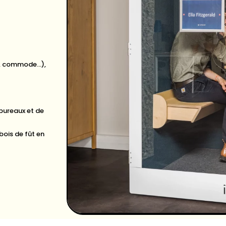
se, commode…),
bureaux et de
bois de fût en