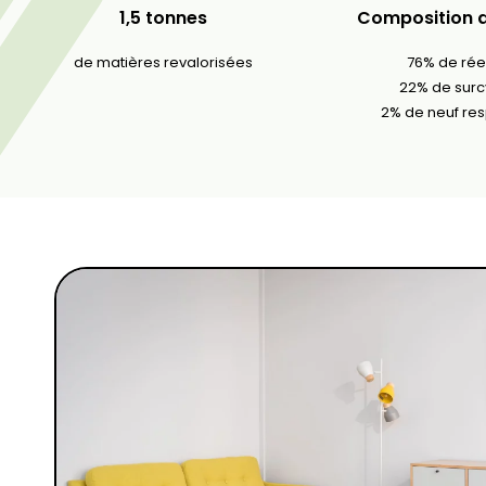
1,5 tonnes
Composition d
de matières revalorisées
76% de ré
22% de sur
2% de neuf re